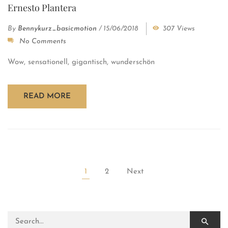
Ernesto Plantera
By
Bennykurz_basicmotion
/
15/06/2018
307 Views
No Comments
Wow, sensationell, gigantisch, wunderschön
READ MORE
1
2
Next
Search for: